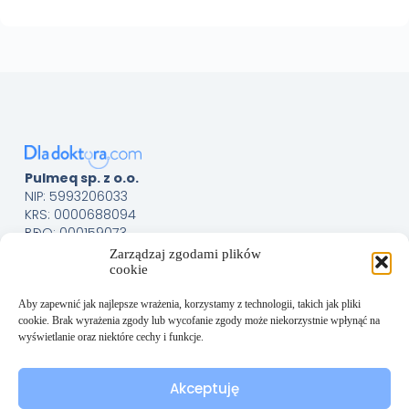
Pulmeq sp. z o.o.
NIP: 5993206033
KRS: 0000688094
BDO: 000159073
Menu
Sklep
Zarządzaj zgodami plików
cookie
O nas
Kontakt
Aby zapewnić jak najlepsze wrażenia, korzystamy z technologii, takich jak pliki
Obsługa Klienta
cookie. Brak wyrażenia zgody lub wycofanie zgody może niekorzystnie wpłynąć na
Regulamin
wyświetlanie oraz niektóre cechy i funkcje.
Polityka prywatności
Akceptuję
Polityka plików cookies (EU)