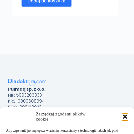
Dodaj do koszyka
Pulmeq sp. z o.o.
NIP: 5993206033
KRS: 0000688094
BDO: 000159073
Menu
Sklep
Zarządzaj zgodami plików
cookie
O nas
Kontakt
Aby zapewnić jak najlepsze wrażenia, korzystamy z technologii, takich jak pliki