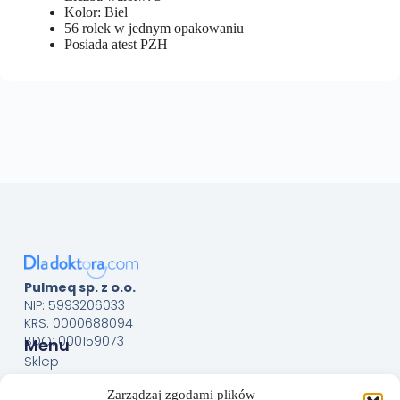
Kolor: Biel
56 rolek w jednym opakowaniu
Posiada atest PZH
Pulmeq sp. z o.o.
NIP: 5993206033
KRS: 0000688094
BDO: 000159073
Menu
Sklep
O nas
Zarządzaj zgodami plików