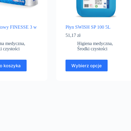
letowy FINESSE 3 w
Płyn SWISH SP 100 5L
51,17
zł
ena medyczna
,
Higiena medyczna
,
i czystości
Środki czystości
o koszyka
Wybierz opcje