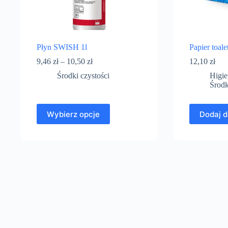
Płyn SWISH 1l
Papier toa
9,46
zł
–
10,50
zł
12,10
zł
Środki czystości
Higi
Środk
Wybierz opcje
Dodaj d