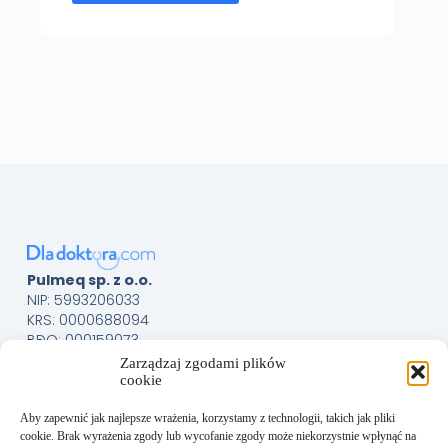
Pulmeq sp. z o.o.
NIP: 5993206033
KRS: 0000688094
BDO: 000159073
Menu
Sklep
Zarządzaj zgodami plików
cookie
O nas
Kontakt
Aby zapewnić jak najlepsze wrażenia, korzystamy z technologii, takich jak pliki
Obsługa Klienta
cookie. Brak wyrażenia zgody lub wycofanie zgody może niekorzystnie wpłynąć na