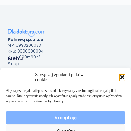
Pulmeq sp. z o.o.
NIP: 5993206033
KRS: 0000688094
BDO: 000159073
Menu
Sklep
O nas
Zarządzaj zgodami plików
Kontakt
cookie
Obsługa Klienta
Regulamin
Aby zapewnić jak najlepsze wrażenia, korzystamy z technologii, takich jak pliki
cookie. Brak wyrażenia zgody lub wycofanie zgody może niekorzystnie wpłynąć na
Polityka prywatności
wyświetlanie oraz niektóre cechy i funkcje.
Polityka plików cookies (EU)
Akceptuję
Odmów