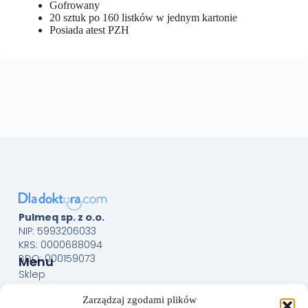
Gofrowany
20 sztuk po 160 listków w jednym kartonie
Posiada atest PZH
Pulmeq sp. z o.o.
NIP: 5993206033
KRS: 0000688094
BDO: 000159073
Menu
Sklep
O nas
Zarządzaj zgodami plików