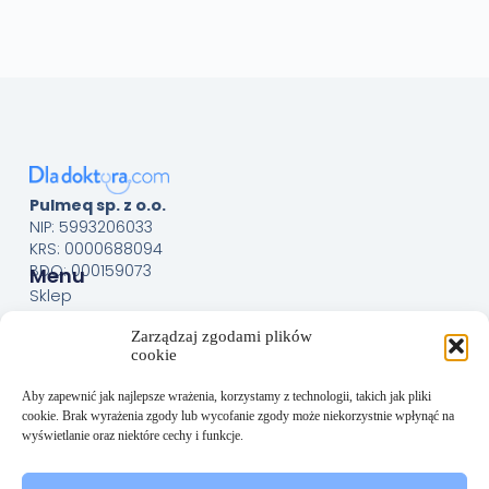
Pulmeq sp. z o.o.
NIP: 5993206033
KRS: 0000688094
BDO: 000159073
Menu
Sklep
O nas
Zarządzaj zgodami plików
Kontakt
cookie
Obsługa Klienta
Regulamin
Aby zapewnić jak najlepsze wrażenia, korzystamy z technologii, takich jak pliki
cookie. Brak wyrażenia zgody lub wycofanie zgody może niekorzystnie wpłynąć na
Polityka prywatności
wyświetlanie oraz niektóre cechy i funkcje.
Polityka plików cookies (EU)