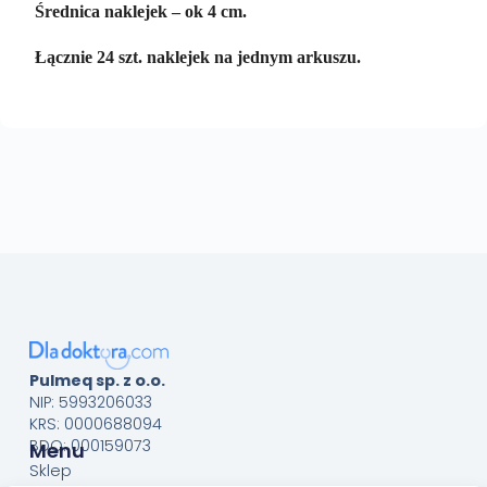
Średnica naklejek – ok 4 cm.
Łącznie 24 szt. naklejek na jednym arkuszu.
Pulmeq sp. z o.o.
NIP: 5993206033
KRS: 0000688094
BDO: 000159073
Menu
Sklep