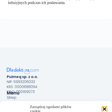
infuzyjnych podczas ich podawania.
Pulmeq sp. z o.o.
NIP: 5993206033
KRS: 0000688094
BDO: 000159073
Menu
Sklep
O nas
Zarządzaj zgodami plików
Kontakt
cookie