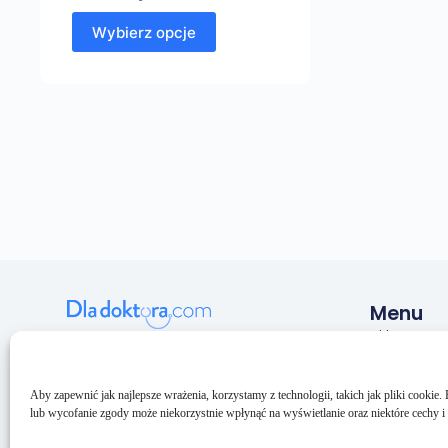
Wybierz opcje
Menu
Sklep
Pulmeq sp. z o.o.
NIP: 5993206033
O nas
KRS: 0000688094
Kontakt
Aby zapewnić jak najlepsze wrażenia, korzystamy z technologii, takich jak pliki cookie
BDO: 000159073
lub wycofanie zgody może niekorzystnie wpłynąć na wyświetlanie oraz niektóre cechy i 