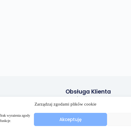
Obsługa Klienta
Regulamin
Zarządzaj zgodami plików cookie
Polityka prywatności
Polityka plików cookies (EU)
. Brak wyrażenia zgody
Akceptuję
funkcje.