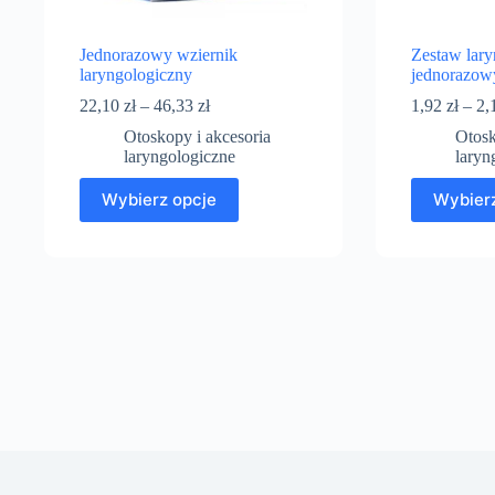
Jednorazowy wziernik
Zestaw lary
laryngologiczny
jednorazow
22,10
zł
–
46,33
zł
1,92
zł
–
2,
Otoskopy i akcesoria
Otosk
laryngologiczne
laryn
Wybierz opcje
Wybierz