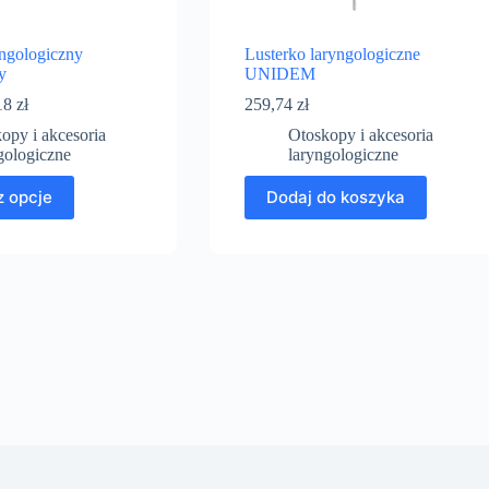
ngologiczny
Lusterko laryngologiczne
y
UNIDEM
18
zł
259,74
zł
opy i akcesoria
Otoskopy i akcesoria
gologiczne
laryngologiczne
 opcje
Dodaj do koszyka