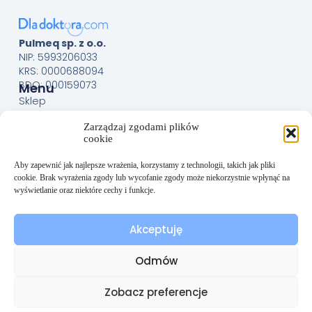
Pulmeq sp. z o.o.
NIP: 5993206033
KRS: 0000688094
BDO: 000159073
Menu
Sklep
O nas
Zarządzaj zgodami plików
Kontakt
cookie
Obsługa Klienta
Regulamin
Aby zapewnić jak najlepsze wrażenia, korzystamy z technologii, takich jak pliki
cookie. Brak wyrażenia zgody lub wycofanie zgody może niekorzystnie wpłynąć na
Polityka prywatności
wyświetlanie oraz niektóre cechy i funkcje.
Polityka plików cookies (EU)
Akceptuję
Odmów
Zobacz preferencje