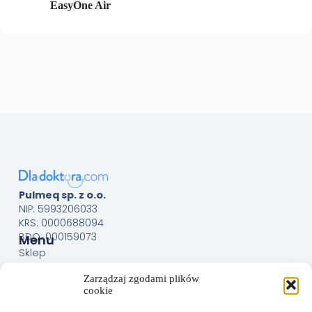
EasyOne Air
Pulmeq sp. z o.o.
NIP: 5993206033
KRS: 0000688094
BDO: 000159073
Menu
Sklep
O nas
Zarządzaj zgodami plików
Kontakt
cookie
Obsługa Klienta