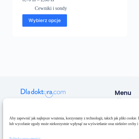
Cewniki i sondy
Wybierz opcje
Menu
Sklep
Pulmeq sp. z o.o.
NIP: 5993206033
O nas
KRS: 0000688094
Kontakt
Aby zapewnić jak najlepsze wrażenia, korzystamy z technologii, takich jak pliki cookie
BDO: 000159073
lub wycofanie zgody może niekorzystnie wpłynąć na wyświetlanie oraz niektóre cechy i 
Polityka prywatności