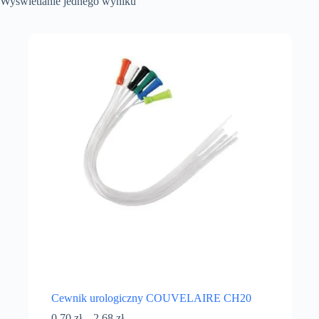
Wyświetlanie jednego wyniku
Cewnik urologiczny COUVELAIRE CH20
0,70
zł
–
2,68
zł