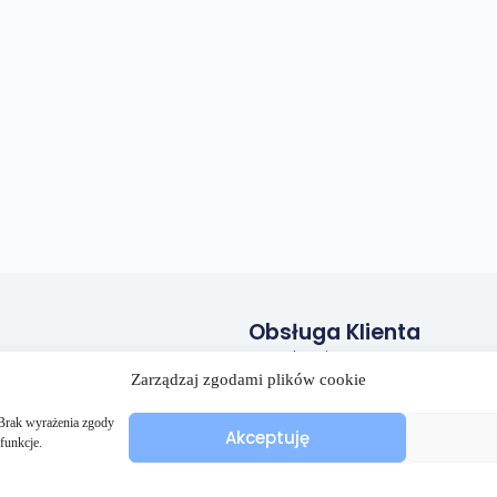
Obsługa Klienta
Regulamin
Zarządzaj zgodami plików cookie
Polityka prywatności
Polityka plików cookies (EU)
. Brak wyrażenia zgody
Akceptuję
funkcje.