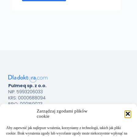
Pulmeq sp. z o.o.
NIP: 5993206033
KRS: 0000688094
BDO: 000159073
Menu
Sklep
Zarządzaj zgodami plików
cookie
O nas
Kontakt
Aby zapewnić jak najlepsze wrażenia, korzystamy z technologii, takich jak pliki
Obsługa Klienta
cookie. Brak wyrażenia zgody lub wycofanie zgody może niekorzystnie wpłynąć na