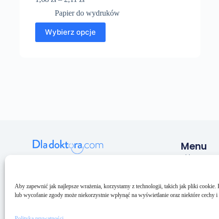
Papier do wydruków
Wybierz opcje
Menu
Sklep
Pulmeq sp. z o.o.
NIP: 5993206033
O nas
KRS: 0000688094
Kontakt
Aby zapewnić jak najlepsze wrażenia, korzystamy z technologii, takich jak pliki cookie
BDO: 000159073
lub wycofanie zgody może niekorzystnie wpłynąć na wyświetlanie oraz niektóre cechy i 
Polityka prywatności