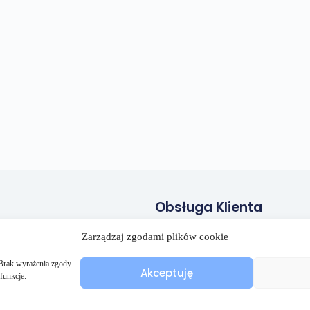
Obsługa Klienta
Regulamin
Zarządzaj zgodami plików cookie
Polityka prywatności
Polityka plików cookies (EU)
. Brak wyrażenia zgody
Akceptuję
funkcje.