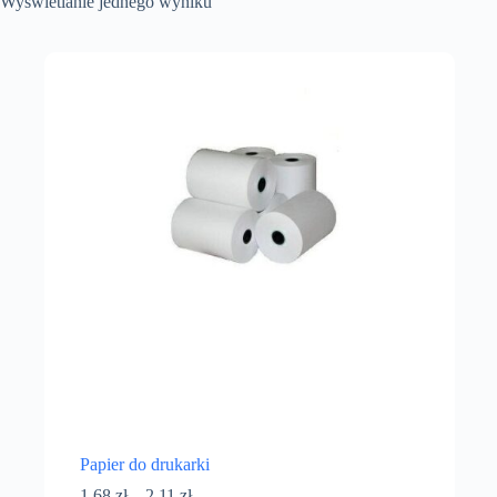
Wyświetlanie jednego wyniku
Papier do drukarki
1,68
zł
–
2,11
zł