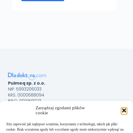
Pulmeq sp. z o.o.
NIP: 5993206033
KRS: 0000688094
BDO: 000159073
Menu
Sklep
Zarządzaj zgodami plików
cookie
O nas
Kontakt
Aby zapewnić jak najlepsze wrażenia, korzystamy z technologii, takich jak pliki
Obsługa Klienta
cookie. Brak wyrażenia zgody lub wycofanie zgody może niekorzystnie wpłynąć na