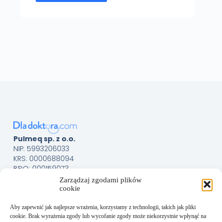
Pulmeq sp. z o.o.
NIP: 5993206033
KRS: 0000688094
BDO: 000159073
Menu
Sklep
Zarządzaj zgodami plików
cookie
O nas
Kontakt
Aby zapewnić jak najlepsze wrażenia, korzystamy z technologii, takich jak pliki
Obsługa Klienta
cookie. Brak wyrażenia zgody lub wycofanie zgody może niekorzystnie wpłynąć na