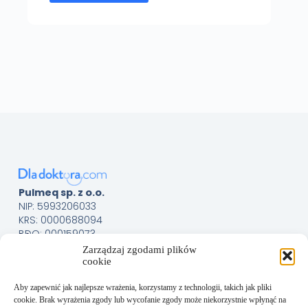
Pulmeq sp. z o.o.
NIP: 5993206033
KRS: 0000688094
BDO: 000159073
Menu
Sklep
Zarządzaj zgodami plików
cookie
O nas
Kontakt
Aby zapewnić jak najlepsze wrażenia, korzystamy z technologii, takich jak pliki
Obsługa Klienta
cookie. Brak wyrażenia zgody lub wycofanie zgody może niekorzystnie wpłynąć na