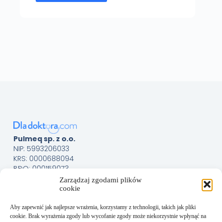
Pulmeq sp. z o.o.
NIP: 5993206033
KRS: 0000688094
BDO: 000159073
Menu
Sklep
Zarządzaj zgodami plików
cookie
O nas
Kontakt
Aby zapewnić jak najlepsze wrażenia, korzystamy z technologii, takich jak pliki
Obsługa Klienta
cookie. Brak wyrażenia zgody lub wycofanie zgody może niekorzystnie wpłynąć na