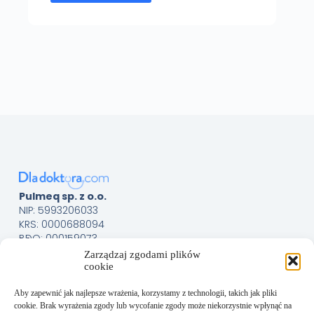
Pulmeq sp. z o.o.
NIP: 5993206033
KRS: 0000688094
BDO: 000159073
Menu
Sklep
Zarządzaj zgodami plików
cookie
O nas
Kontakt
Aby zapewnić jak najlepsze wrażenia, korzystamy z technologii, takich jak pliki
Obsługa Klienta
cookie. Brak wyrażenia zgody lub wycofanie zgody może niekorzystnie wpłynąć na