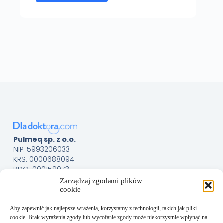
Pulmeq sp. z o.o.
NIP: 5993206033
KRS: 0000688094
BDO: 000159073
Menu
Sklep
Zarządzaj zgodami plików
cookie
O nas
Kontakt
Aby zapewnić jak najlepsze wrażenia, korzystamy z technologii, takich jak pliki
Obsługa Klienta
cookie. Brak wyrażenia zgody lub wycofanie zgody może niekorzystnie wpłynąć na