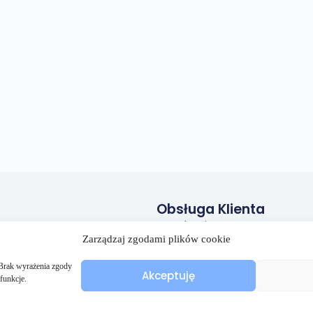
Obsługa Klienta
Regulamin
Zarządzaj zgodami plików cookie
Polityka prywatności
Polityka plików cookies (EU)
. Brak wyrażenia zgody
Akceptuję
funkcje.