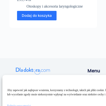
Otoskopy i akcesoria laryngologiczne
Dodaj do koszyka
Menu
Sklep
Pulmeq sp. z o.o.
NIP: 5993206033
O nas
KRS: 0000688094
Kontakt
Aby zapewnić jak najlepsze wrażenia, korzystamy z technologii, takich jak pliki cookie
BDO: 000159073
lub wycofanie zgody może niekorzystnie wpłynąć na wyświetlanie oraz niektóre cechy i 
Polityka prywatności