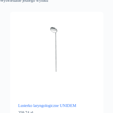
Wyświetlanie jednego wyniku
Lusterko laryngologiczne UNIDEM
259,74
zł