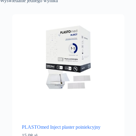
Wyświetlanie jednego wyniku
PLASTOmed Inject plaster poiniekcyjny
15,08
zł