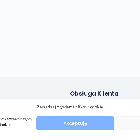
Obsługa Klienta
Regulamin
Zarządzaj zgodami plików cookie
Polityka prywatności
Polityka plików cookies (EU)
. Brak wyrażenia zgody
Akceptuję
funkcje.