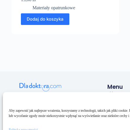
Materiały opatrunkowe
Dodaj do koszyka
Menu
Sklep
Pulmeq sp. z o.o.
NIP: 5993206033
O nas
KRS: 0000688094
Kontakt
Aby zapewnić jak najlepsze wrażenia, korzystamy z technologii, takich jak pliki cookie
BDO: 000159073
lub wycofanie zgody może niekorzystnie wpłynąć na wyświetlanie oraz niektóre cechy i 
Polityka prywatności