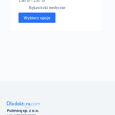
1,40
zł
–
2,67
zł
Rękawiczki medyczne
Wybierz opcje
Pulmeq sp. z o.o.