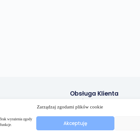
Obsługa Klienta
Regulamin
Zarządzaj zgodami plików cookie
Polityka prywatności
Polityka plików cookies (EU)
. Brak wyrażenia zgody
Akceptuję
funkcje.