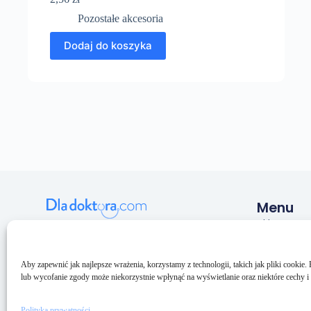
Pozostałe akcesoria
Dodaj do koszyka
Menu
Sklep
Pulmeq sp. z o.o.
NIP: 5993206033
O nas
KRS: 0000688094
Kontakt
Aby zapewnić jak najlepsze wrażenia, korzystamy z technologii, takich jak pliki cookie
BDO: 000159073
lub wycofanie zgody może niekorzystnie wpłynąć na wyświetlanie oraz niektóre cechy i 
Polityka prywatności