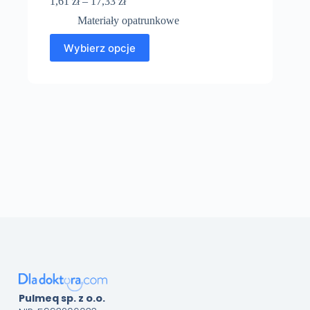
1,61
zł
–
17,33
zł
Materiały opatrunkowe
Wybierz opcje
Pulmeq sp. z o.o.